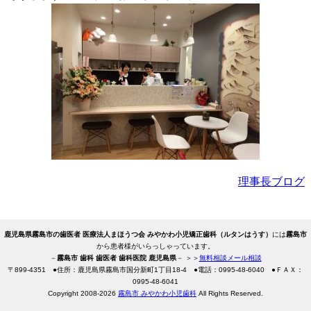
理事長ブログ
鹿児島県霧島市の歯医者 医療法人まほうつ会 みやかわ小児矯正歯科（ルタンはうす）
には
霧島市
から患者様がいらっしゃっています。
－
霧島市 歯科 歯医者 歯科医院 鹿児島県
－ ＞＞
無料相談メール相談
〒
899-4351
●住所：鹿児島県霧島市国分新町1丁目18-4
●電話：
0995-48-6040
●ＦＡＸ：
0995-48-6041
Copyright 2008-2026
霧島市 みやかわ小児歯科
All Rights Reserved.