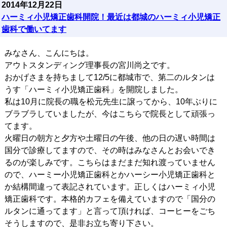
2014年12月22日
ハーミィ小児矯正歯科開院！最近は都城のハーミィ小児矯正
歯科で働いてます
みなさん、こんにちは。
アウトスタンディング理事長の宮川尚之です。
おかげさまを持ちまして12/5に都城市で、第二のルタンは
うす「ハーミィ小児矯正歯科」を開院しました。
私は10月に院長の職を松元先生に譲ってから、10年ぶりに
ブラブラしていましたが、今はこちらで院長として頑張っ
てます。
火曜日の朝方と夕方や土曜日の午後、他の日の遅い時間は
国分で診療してますので、その時はみなさんとお会いでき
るのが楽しみです。こちらはまだまだ知れ渡っていません
ので、ハーミー小児矯正歯科とかハーシー小児矯正歯科と
か結構間違って表記されています。正しくはハーミィ小児
矯正歯科です。本格的カフェを備えていますので「国分の
ルタンに通ってます」と言って頂ければ、コーヒーをごち
そうしますので、是非お立ち寄り下さい。