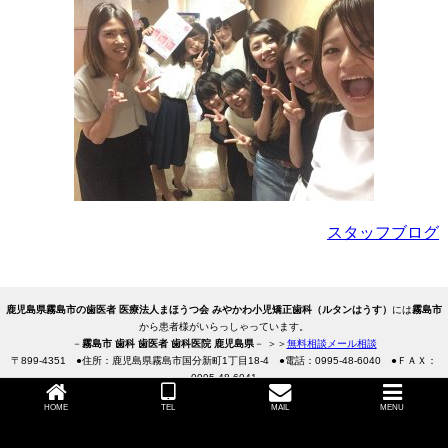
スタッフブログ
鹿児島県霧島市の歯医者 医療法人まほうつ会 みやかわ小児矯正歯科（ルタンはうす）
には
霧島市
から患者様がいらっしゃっています。
－
霧島市 歯科 歯医者 歯科医院 鹿児島県
－ ＞＞
無料相談メール相談
〒
899-4351
●住所：鹿児島県霧島市国分新町1丁目18-4
●電話：
0995-48-6040
●ＦＡＸ：
0995-48-6041
Copyright 2008-2026
霧島市 みやかわ小児歯科
All Rights Reserved.
HOME
TEL
MAIL
MENU