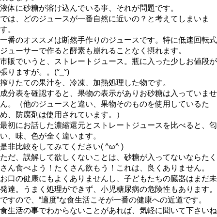
液体に砂糖が溶け込んでいる事、それが問題です。
では、どのジュースが一番自然に近いの？と考えてしまいま
す。
一番のオススメは断然手作りのジュースです。特に低速回転式
ジューサーで作ると酵素も崩れることなく摂れます。
市販でいうと、ストレートジュース。瓶に入った少しお値段が
張りますが。。(°_°)
搾りたての果汁を、冷凍、加熱処理した物です。
成分表を確認すると、果物の表示がありお砂糖は入っていませ
ん。（他のジュースと違い、果物そのものを使用しているた
め、防腐剤は使用されています。）
最初にお話した濃縮還元とストレートジュースを比べると、匂
い、味、色が全く違います。
是非比較をしてみてください( ^ω^ )
ただ、誤解して欲しくないことは、砂糖が入ってないならたく
さん食べよう！たくさん飲もう！これは、良くありません。
お口の健康にもよくありませんし、子どもたちの臓器はまだ未
発達。うまく処理ができず、小児糖尿病の危険性もあります。
ですので、“適度”な食生活こそが一番の健康への近道です。
食生活の事でわからないことがあれば、気軽に聞いて下さいね