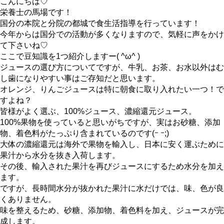
こんにちは♡
栄養士の馬場です！
国分の本院と分院の都城で食生活指導を行っています！
今年からは国分での活動が多くなりますので、気軽に声をかけ
て下さいね♡
ここで豆知識を1つ紹介しますー( ^ω^ )
ジュースの選び方についてですが、牛乳、お茶、お水以外はむ
し歯になりやすい事はご存知だと思います。
オレンジ、りんごジュースは特に朝食に取り入れたい一つ！で
すよね？
皆様がよく選ぶ、100%ジュース、濃縮還元ジュース。
100%果物を使っていると思いがちですが、実はお砂糖、添加
物、着色料がたっぷり含まれているのです(ｰ ｰ;)
大体の濃縮還元は海外で果物を輸入し、日本に安く運ぶために
果汁から水分を抜き入荷します。
その後、輸入された果汁を再びジュースにするため水分を加え
ます。
ですが、長時間水分が抜かれた果汁に水だけでは、味、色が良
くありません。
味を整えるため、砂糖、添加物、着色料を加え、ジュースが完
成します。