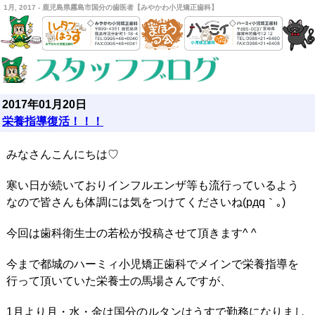
1月, 2017 - 鹿児島県霧島市国分の歯医者【みやかわ小児矯正歯科】
2017年01月20日
栄養指導復活！！！
みなさんこんにちは♡
寒い日が続いておりインフルエンザ等も流行っているよう
なので皆さんも体調には気をつけてくださいね(pдq｀｡)
今回は歯科衛生士の若松が投稿させて頂きます^ ^
今まで都城のハーミィ小児矯正歯科でメインで栄養指導を
行って頂いていた栄養士の馬場さんですが、
1月より月・水・金は国分のルタンはうすで勤務になりまし