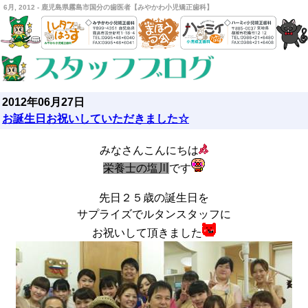
6月, 2012 - 鹿児島県霧島市国分の歯医者【みやかわ小児矯正歯科】
2012年06月27日
お誕生日お祝いしていただきました☆
みなさんこんにちは
栄養士の塩川
です
先日２５歳の誕生日を
サプライズでルタンスタッフに
お祝いして頂きました