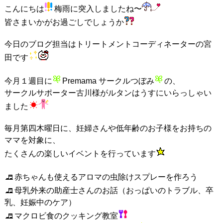
こんにちは
梅雨に突入しましたね〜
皆さまいかがお過ごしでしょうか
今日のブログ担当はトリートメントコーディネーターの宮
田です
今月１週目に
Premama サークルつぼみ
の、
サークルサポーター古川様がルタンはうすにいらっしゃい
ました
毎月第四木曜日に、妊婦さんや低年齢のお子様をお持ちの
ママを対象に、
たくさんの楽しいイベントを行っています
赤ちゃんも使えるアロマの虫除けスプレーを作ろう
母乳外来の助産士さんのお話（おっぱいのトラブル、卒
乳、妊娠中のケア）
マクロビ食のクッキング教室