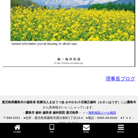
理事長ブログ
鹿児島県霧島市の歯医者 医療法人まほうつ会 みやかわ小児矯正歯科（ルタンはうす）
には
霧島市
から患者様がいらっしゃっています。
－
霧島市 歯科 歯医者 歯科医院 鹿児島県
－ ＞＞
無料相談メール相談
〒
899-4351
●住所：鹿児島県霧島市国分新町1丁目18-4
●電話：
0995-48-6040
●ＦＡＸ：
0995-48-6041
Copyright 2008-2026
霧島市 みやかわ小児歯科
All Rights Reserved.
HOME
TEL
MAIL
MENU