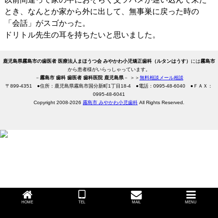
とき、なんとか家から外に出して、無事巣に戻った時の
「会話」がスゴかった。
ドリトル先生の耳を持ちたいと思いました。
鹿児島県霧島市の歯医者 医療法人まほうつ会 みやかわ小児矯正歯科（ルタンはうす）
には
霧島市
から患者様がいらっしゃっています。
－
霧島市 歯科 歯医者 歯科医院 鹿児島県
－ ＞＞
無料相談メール相談
〒
899-4351
●住所：鹿児島県霧島市国分新町1丁目18-4
●電話：
0995-48-6040
●ＦＡＸ：
0995-48-6041
Copyright 2008-2026
霧島市 みやかわ小児歯科
All Rights Reserved.
HOME
TEL
MAIL
MENU