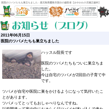
医院のツバメたちも巣立ちました - 鹿児島県霧島市国分の歯医者【みやかわ小児矯正歯科】
2011年06月15日
医院のツバメたちも巣立ちました
ハッスル院長です
医院のツバメたちもついに巣立ちま
した。
今は自宅のツバメが2回目の子育て中
です。
ツバメが自宅や医院に巣をかけるようになって気付いたこ
とがあります。
ツバメってとってもおしゃべりなんですね。
以前間違って家の中におそらく父ツバメが迷い込んで来た