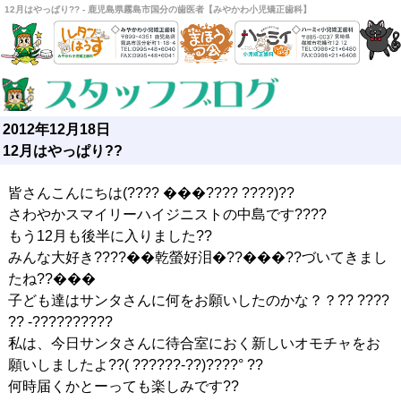
12月はやっぱり?? - 鹿児島県霧島市国分の歯医者【みやかわ小児矯正歯科】
2012年12月18日
12月はやっぱり??
皆さんこんにちは(???? ���???? ????)??
さわやかスマイリーハイジニストの中島です????
もう12月も後半に入りました??
みんな大好き????��乾螢好泪�??���??づいてきまし
たね??���
子ども達はサンタさんに何をお願いしたのかな？？?? ????
?? -??????????
私は、今日サンタさんに待合室におく新しいオモチャをお
願いしましたよ??( ??????-??)????° ??
何時届くかとーっても楽しみです??