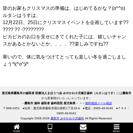
皆のお家もクリスマスの準備は、はじめてるかな？(o^^o)
ルタンはうすは、
12月22日、25日にクリスマスイベントを企画しています??
???? ?? -????????
ピカピカのお口を見せにきてくれた子には、嬉しいチャン
スがあるとかないとか、、、、??楽しみですね??
寒いので、体に気をつけてとっても楽しい冬を過ごしまし
ょう*\(^o^)/*
鹿児島県霧島市の歯医者 医療法人まほうつ会 みやかわ小児矯正歯科（ルタンはうす）
には
霧島市
から患者様がいらっしゃっています。
－
霧島市 歯科 歯医者 歯科医院 鹿児島県
－ ＞＞
無料相談メール相談
〒
899-4351
●住所：鹿児島県霧島市国分新町1丁目18-4
●電話：
0995-48-6040
●ＦＡＸ：
0995-48-6041
Copyright 2008-2026
霧島市 みやかわ小児歯科
All Rights Reserved.
HOME
TEL
MAIL
MENU