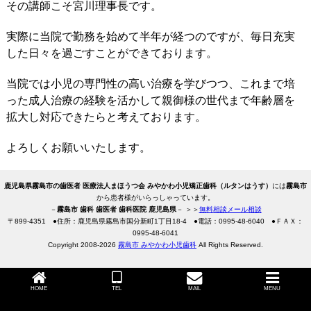
その講師こそ宮川理事長です。
実際に当院で勤務を始めて半年が経つのですが、毎日充実
した日々を過ごすことができております。
当院では小児の専門性の高い治療を学びつつ、これまで培
った成人治療の経験を活かして親御様の世代まで年齢層を
拡大し対応できたらと考えております。
よろしくお願いいたします。
鹿児島県霧島市の歯医者 医療法人まほうつ会 みやかわ小児矯正歯科（ルタンはうす）
には
霧島市
から患者様がいらっしゃっています。
－
霧島市 歯科 歯医者 歯科医院 鹿児島県
－ ＞＞
無料相談メール相談
〒
899-4351
●住所：鹿児島県霧島市国分新町1丁目18-4
●電話：
0995-48-6040
●ＦＡＸ：
0995-48-6041
Copyright 2008-2026
霧島市 みやかわ小児歯科
All Rights Reserved.
HOME
TEL
MAIL
MENU